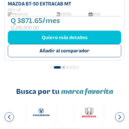
MAZDA BT-50 EXTRACAB MT
PICK UP
Mecanico
DIESEL
2026
Q 3871.65/mes
Q 245,900.00
Quiero más detalles
Añadir al comparador
Busca por tu
marca favorita