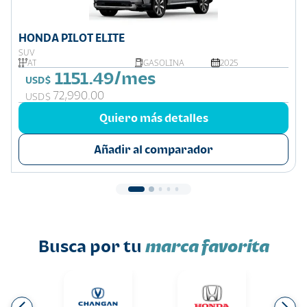
HONDA PILOT ELITE
SUV
AT
GASOLINA
2025
1151.49/mes
USD$
72,990.00
USD$
Quiero más detalles
Añadir al comparador
Busca por tu
marca favorita