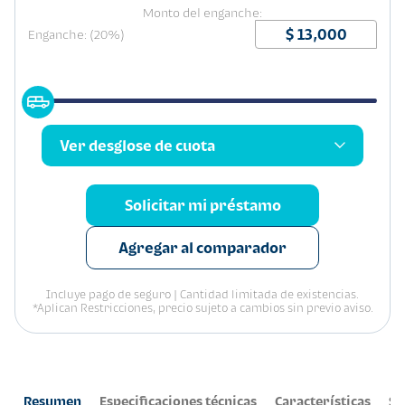
Monto del enganche:
Enganche: (20%)
Ver desglose de cuota
Solicitar mi préstamo
Agregar al comparador
Incluye pago de seguro | Cantidad limitada de existencias.
*Aplican Restricciones, precio sujeto a cambios sin previo aviso.
Resumen
Especificaciones técnicas
Características
Se