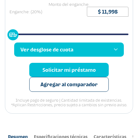
Monto del enganche:
Enganche: (20%)
Ver desglose de cuota
Solicitar mi préstamo
Agregar al comparador
Incluye pago de seguro | Cantidad limitada de existencias.
*Aplican Restricciones, precio sujeto a cambios sin previo aviso.
Resumen
Especificaciones técnicas
Características
Se