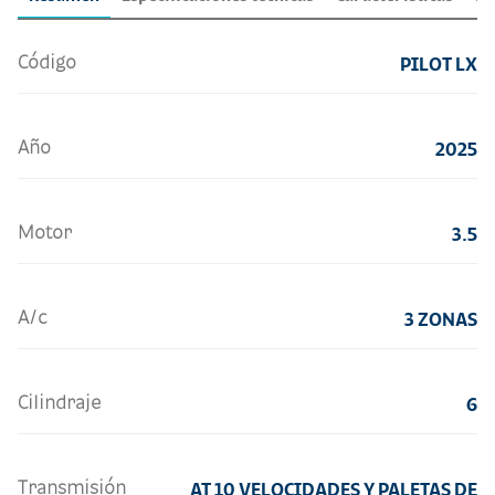
Código
PILOT LX
Año
2025
Motor
3.5
A/c
3 ZONAS
Cilindraje
6
Transmisión
AT 10 VELOCIDADES Y PALETAS DE