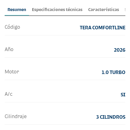
Resumen
Especificaciones técnicas
Características
Se
Código
TERA COMFORTLINE
Año
2026
Motor
1.0 TURBO
A/c
SI
Cilindraje
3 CILINDROS