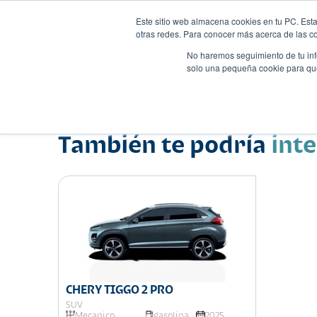
Este sitio web almacena cookies en tu PC. Esta
otras redes. Para conocer más acerca de las coo
No haremos seguimiento de tu info
solo una pequeña cookie para que 
Autos
Comparador
Promo
Nombre
Suv
•
•
También te podría
int
CHERY TIGGO 2 PRO
SUV
Mecanico
gasolina
2025