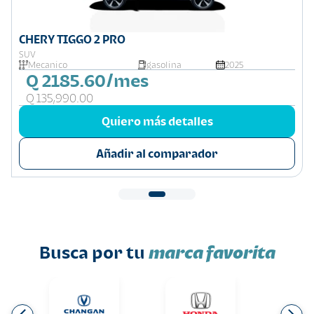
CHERY TIGGO 2 PRO
SUV
Mecanico
gasolina
2025
Q 2185.60/mes
Q 135,990.00
Quiero más detalles
Añadir al comparador
Busca por tu
marca favorita