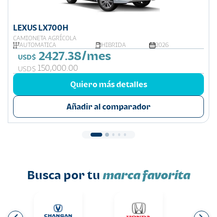
LEXUS LX700H
CAMIONETA AGRÍCOLA
AUTOMATICA
HIBRIDA
2026
2427.38/mes
USD$
150,000.00
USD$
Quiero más detalles
Añadir al comparador
Busca por tu
marca favorita