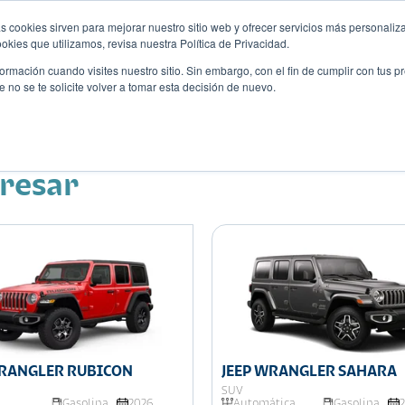
s cookies sirven para mejorar nuestro sitio web y ofrecer servicios más personaliza
kies que utilizamos, revisa nuestra Política de Privacidad.
rmación cuando visites nuestro sitio. Sin embargo, con el fin de cumplir con tus 
no se te solicite volver a tomar esta decisión de nuevo.
Descubre tu auto ideal
ciones
Blog
Eventos
eresar
WRANGLER RUBICON
JEEP WRANGLER SAHARA
SUV
Gasolina
2026
Automática
Gasolina