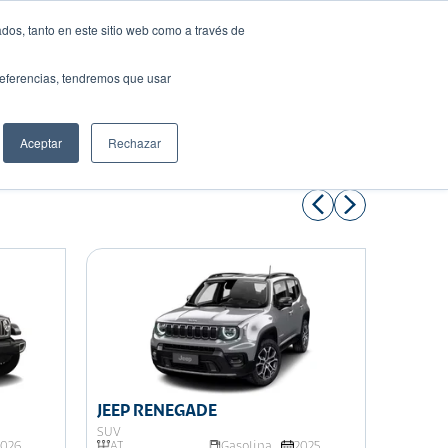
dos, tanto en este sitio web como a través de
preferencias, tendremos que usar
Solicita tu préstamo
Aceptar
Rechazar
Compartir:
JEEP RENEGADE
JEEP 
SUV
SUV
2026
AT
Gasolina
2025
Autom