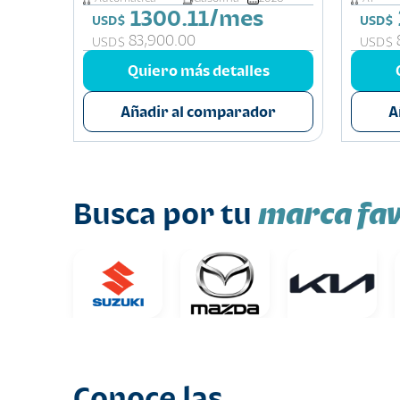
1300.11/mes
USD$
USD$
83,900.00
USD$
USD$
s
Quiero más detalles
or
Añadir al comparador
A
marca fav
Busca por tu
Conoce las