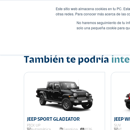
Este sitio web almacena cookies en tu PC. Esta
otras redes. Para conocer más acerca de las coo
No haremos seguimiento de tu info
solo una pequeña cookie para que 
Autos
Comparador
Promo
Nombre
Suv
•
•
También te podría
int
JEEP SPORT GLADIATOR
JEEP 
PICK UP
SUV
026
Automática
Gasolina
2026
AT