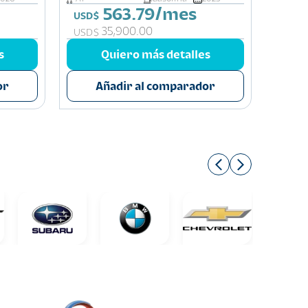
563.79/mes
USD$
USD$
35,900.00
USD$
USD$
s
Quiero más detalles
or
Añadir al comparador
A