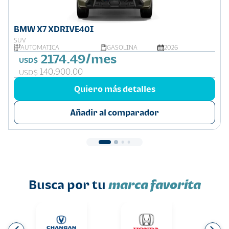
BMW X7 XDRIVE40I
SUV
AUTOMÁTICA
GASOLINA
2026
2174.49/mes
USD$
140,900.00
USD$
Quiero más detalles
Añadir al comparador
Busca por tu
marca favorita