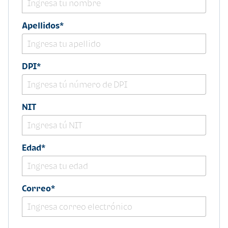
Estabilidad laboral mínima de 1
año comprobable
Tener entre 25 y 65 años de edad
Apellidos*
DPI*
Estados de cuenta recientes
NIT
Edad*
Correo*