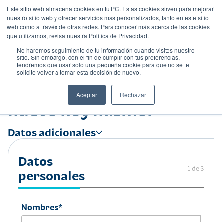
Este sitio web almacena cookies en tu PC. Estas cookies sirven para mejorar
nuestro sitio web y ofrecer servicios más personalizados, tanto en este sitio
web como a través de otras redes. Para conocer más acerca de las cookies
que utilizamos, revisa nuestra Política de Privacidad.
No haremos seguimiento de tu información cuando visites nuestro
sitio. Sin embargo, con el fin de cumplir con tus preferencias,
tendremos que usar solo una pequeña cookie para que no se te
solicite volver a tomar esta decisión de nuevo.
¡Disfruta de tu auto
Aceptar
Rechazar
nuevo hoy mismo!
Datos adicionales
Tasa de interés preferencial y competitiva.
Agilidad en la aprobación de tu crédito.
Datos
Seguridad y confianza en tus gestiones.
1 de 3
personales
Nombres*