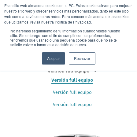
Este sitio web almacena cookies en tu PC. Estas cookies sirven para mejorar
nuestro sitio web y ofrecer servicios más personalizados, tanto en este sitio
web como a través de otras redes. Para conocer más acerca de las cookies
que utilizamos, revisa nuestra Política de Privacidad.
No haremos seguimiento de tu información cuando visites nuestro
sitio. Sin embargo, con el fin de cumplir con tus preferencias,
tendremos que usar solo una pequeña cookie para que no se te
VOLKSWAGEN AMAROK HIGHLINE
solicite volver a tomar esta decisión de nuevo.
Pick up
•
2025
•
Diesel
Aceptar
Rechazar
Versión full equipo
Versión full equipo
Versión full equipo
Versión full equipo