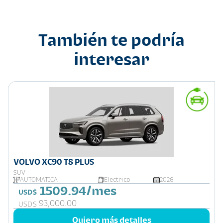
También te podría
interesar
VOLVO XC90 T8 PLUS
SUV
AUTOMATICA
Electrico
2026
1509.94/mes
USD$
93,000.00
USD$
Quiero más detalles