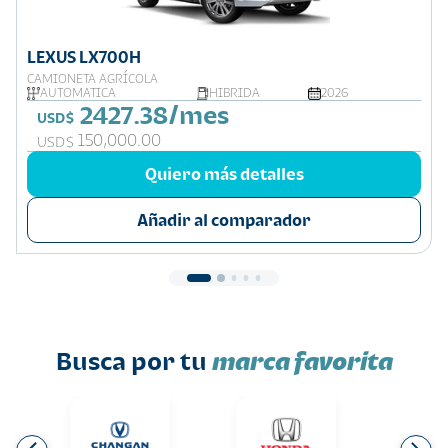
LEXUS LX700H
CAMIONETA AGRÍCOLA
AUTOMATICA
HIBRIDA
2026
2427.38/mes
USD$
150,000.00
USD$
Quiero más detalles
Añadir al comparador
Busca por tu
marca favorita