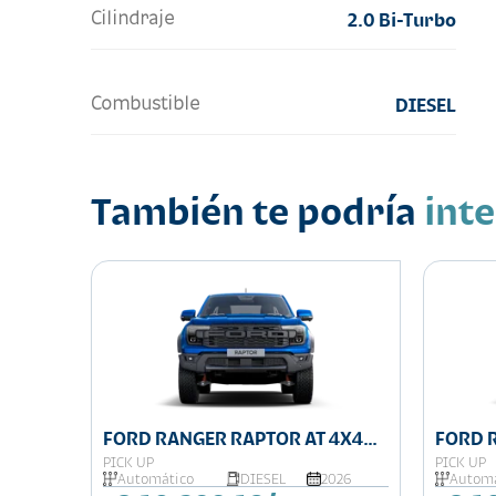
Cilindraje
2.0 Bi-Turbo
Combustible
DIESEL
También te podría
int
FORD RANGER RAPTOR AT 4X4
FORD 
DIESEL
4X4
PICK UP
PICK UP
025
Automático
DIESEL
2026
Automá