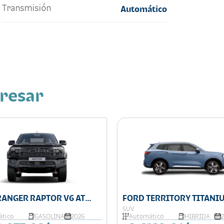
Transmisión
Automático
eresar
RANGER RAPTOR V6 AT
FORD TERRITORY TITANI
HYBRID
SUV
tico
GASOLINA
2026
Automático
HIBRIDA