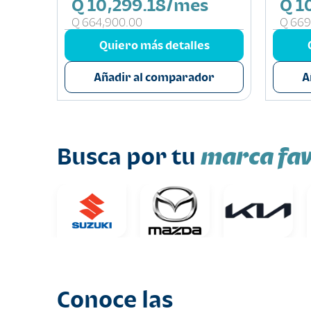
Q 10,299.18/mes
Q 1
Q 664,900.00
Q 669
s
Quiero más detalles
or
Añadir al comparador
A
marca fav
Busca por tu
Conoce las