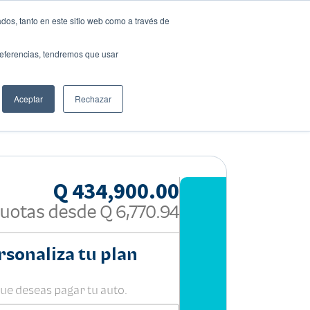
dos, tanto en este sitio web como a través de
preferencias, tendremos que usar
Solicita tu préstamo
Aceptar
Rechazar
Compartir:
Q 434,900.00
uotas desde
Q 6,770.94
rsonaliza tu plan
que deseas pagar tu auto.