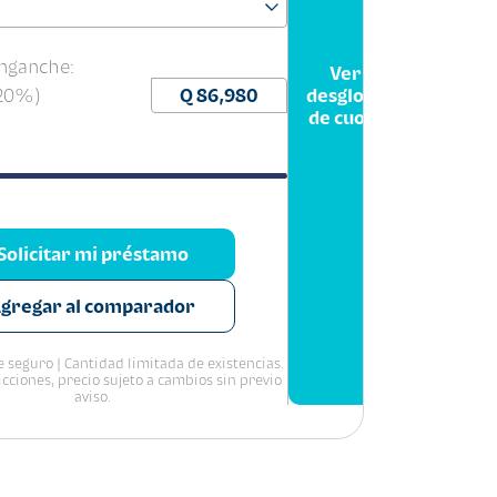
nganche:
Ver
(20%)
desglose
de cuota
Solicitar mi préstamo
gregar al comparador
 seguro | Cantidad limitada de existencias.
icciones, precio sujeto a cambios sin previo
aviso.