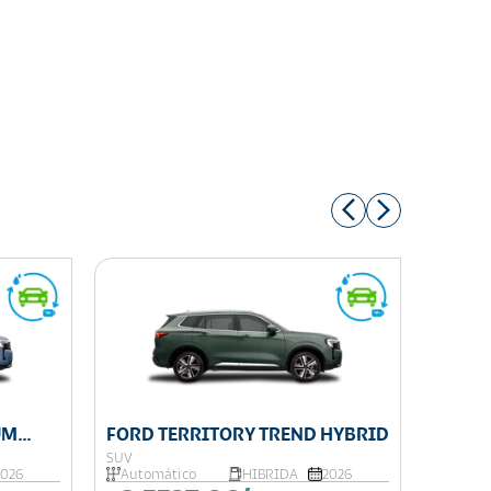
UM
FORD TERRITORY TREND HYBRID
FORD 
SUV
SUV
2026
Automático
HIBRIDA
2026
Autom