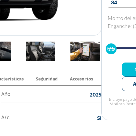
84
Monto del e
Enganche: 
acterísticas
Seguridad
Accesorios
A
Año
2025
Incluye pago de
*Aplican Restr
A/c
Si