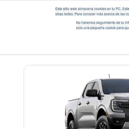
Este sitio web almacena cookies en tu PC. Esta
otras redes. Para conocer más acerca de las coo
No haremos seguimiento de tu info
solo una pequeña cookie para que 
Autos
Comparador
Promo
FORD RANGER XLT AT
Pick up
•
2025
•
DIESEL