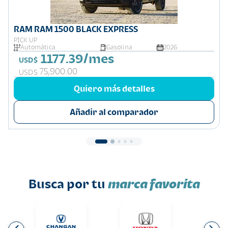
RAM RAM 1500 BLACK EXPRESS
PICK UP
Automática
Gasolina
2026
1177.39/mes
USD$
75,900.00
USD$
Quiero más detalles
Añadir al comparador
Busca por tu
marca favorita