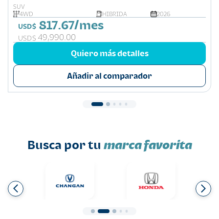
SUV
4WD
HIBRIDA
2026
817.67/mes
USD$
49,990.00
USD$
Quiero más detalles
Añadir al comparador
Busca por tu
marca favorita