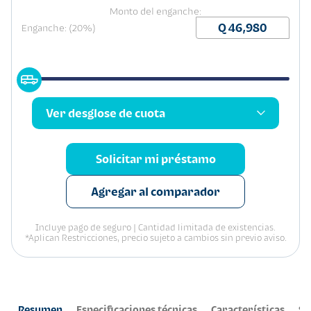
Monto del enganche:
Enganche: (20%)
Ver desglose de cuota
Solicitar mi préstamo
Agregar al comparador
Incluye pago de seguro | Cantidad limitada de existencias.
*Aplican Restricciones, precio sujeto a cambios sin previo aviso.
Resumen
Especificaciones técnicas
Características
Se