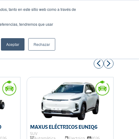
dos, tanto en este sitio web como a través de
preferencias, tendremos que usar
Solicita tu préstamo
Aceptar
Rechazar
Compartir:
0
MAXUS ELÉCTRICOS EUNIQ6
MAXUS
EDELI
SUV
COMERC
2026
Automática
Electrico
2026
Autom