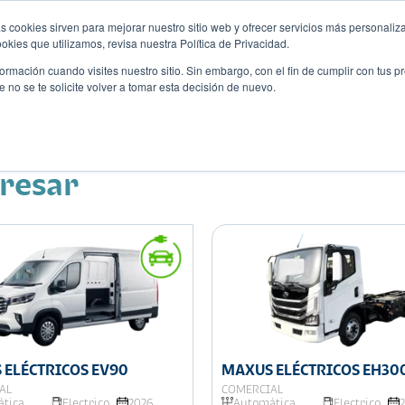
s cookies sirven para mejorar nuestro sitio web y ofrecer servicios más personaliza
kies que utilizamos, revisa nuestra Política de Privacidad.
rmación cuando visites nuestro sitio. Sin embargo, con el fin de cumplir con tus 
no se te solicite volver a tomar esta decisión de nuevo.
Descubre tu auto ideal
ciones
Blog
Eventos
eresar
 ELÉCTRICOS EV90
MAXUS ELÉCTRICOS EH30
AL
COMERCIAL
tica
Electrico
2026
Automática
Electrico