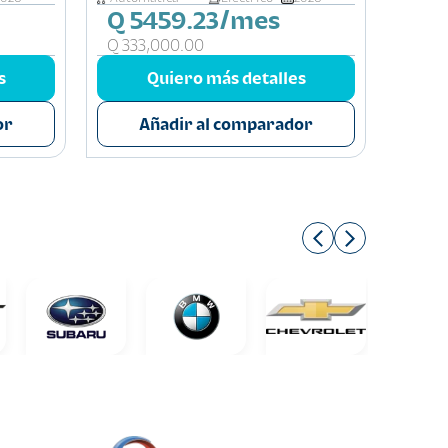
Q 5459.23/mes
Q 5
Q 333,000.00
Q 315
s
Quiero más detalles
or
Añadir al comparador
A