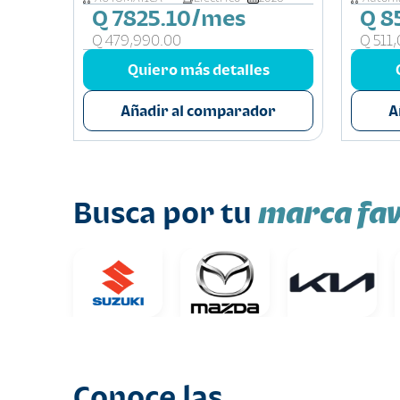
Q 7825.10/mes
Q 8
Q 479,990.00
Q 511
s
Quiero más detalles
or
Añadir al comparador
A
marca fav
Busca por tu
Conoce las