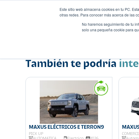
Este sitio web almacena cookies en tu PC. Esta
otras redes. Para conocer más acerca de las coo
No haremos seguimiento de tu info
solo una pequeña cookie para que 
Autos
Comparador
Promo
Nombre
Pick up
•
•
También te podría
int
MAXUS ELÉCTRICOS E TERRON9
MAXUS
PICK UP
COMERCI
026
AUTOMATICA
Electrico
2026
Automá