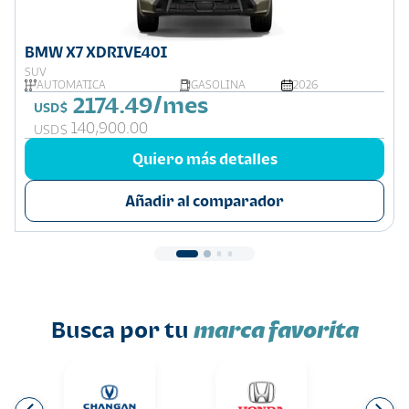
BMW X7 XDRIVE40I
SUV
AUTOMÁTICA
GASOLINA
2026
2174.49/mes
USD$
140,900.00
USD$
Quiero más detalles
Añadir al comparador
Busca por tu
marca favorita