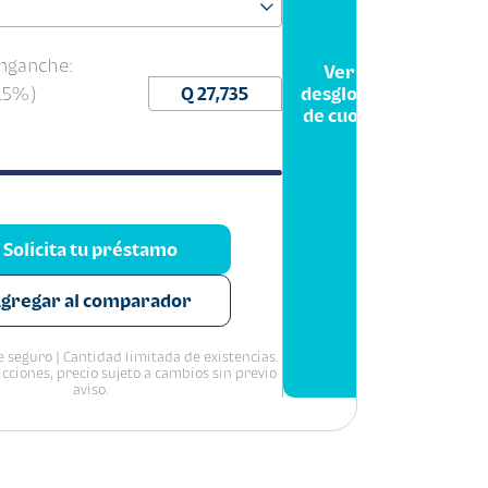
nganche:
Ver
(15%)
desglose
de cuota
Solicita tu préstamo
gregar al comparador
 seguro | Cantidad limitada de existencias.
icciones, precio sujeto a cambios sin previo
aviso.