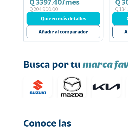
Q 3397.40/mes
Q 3
Q 204,900.00
Q 184
s
Quiero más detalles
or
Añadir al comparador
A
marca fav
Busca por tu
Conoce las