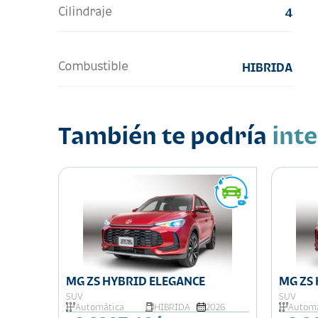
Cilindraje
4
Combustible
HIBRIDA
También te podría
int
MG ZS HYBRID ELEGANCE
MG ZS 
SUV
SUV
026
Automática
HIBRIDA
2026
Automá