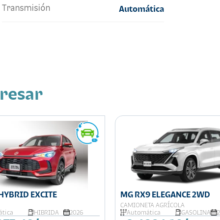
Transmisión
Automática
eresar
HYBRID EXCITE
MG RX9 ELEGANCE 2WD
CAMIONETA AGRÍCOLA
tica
HIBRIDA
2026
Automática
GASOLINA