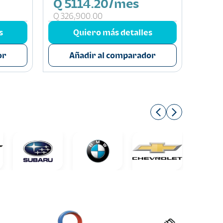
Q 5114.20/mes
Q 3
Q 326,900.00
Q 241
s
Quiero más detalles
or
Añadir al comparador
A