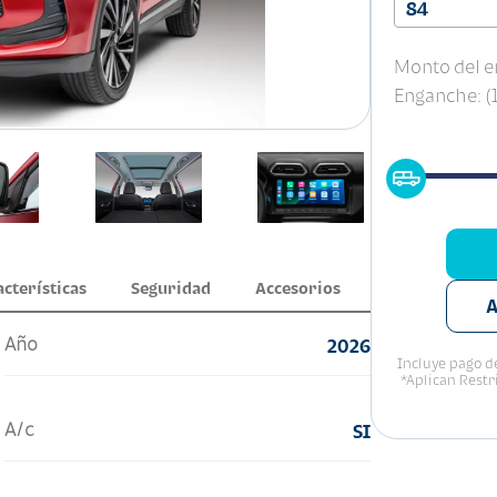
84
Monto del e
Enganche: 
acterísticas
Seguridad
Accesorios
A
Año
2026
Incluye pago de
*Aplican Restr
A/c
SI