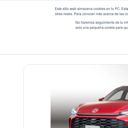
Este sitio web almacena cookies en tu PC. Esta
otras redes. Para conocer más acerca de las coo
No haremos seguimiento de tu info
solo una pequeña cookie para que 
Autos
Comparador
Promo
MG ZS HYBRID EXCITE
Suv
•
2026
•
HIBRIDA