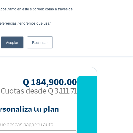
dos, tanto en este sitio web como a través de
preferencias, tendremos que usar
Solicita tu préstamo
Aceptar
Rechazar
Compartir:
Q 184,900.00
Cuotas desde
Q 3,111.71
rsonaliza tu plan
que deseas pagar tu auto