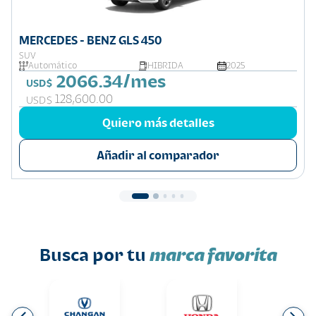
MERCEDES - BENZ GLS 450
SUV
Automático
HIBRIDA
2025
2066.34/mes
USD$
128,600.00
USD$
Quiero más detalles
Añadir al comparador
Busca por tu
marca favorita