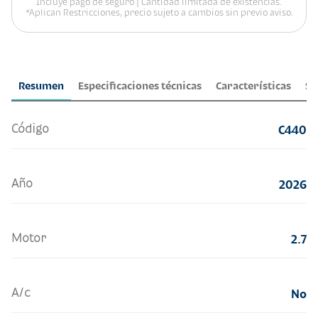
Incluye pago de seguro | Cantidad limitada de existencias.
*Aplican Restricciones, precio sujeto a cambios sin previo aviso.
Resumen
Especificaciones técnicas
Características
Se
Código
C440
Año
2026
Motor
2.7
A/c
No