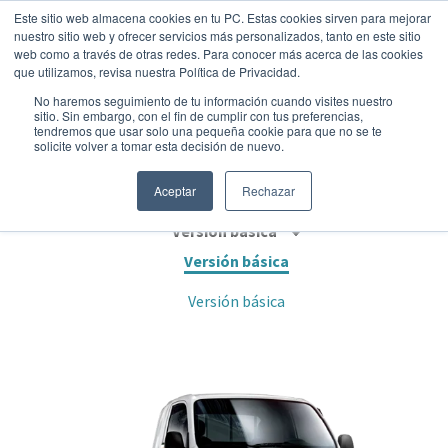
Este sitio web almacena cookies en tu PC. Estas cookies sirven para mejorar
nuestro sitio web y ofrecer servicios más personalizados, tanto en este sitio
web como a través de otras redes. Para conocer más acerca de las cookies
que utilizamos, revisa nuestra Política de Privacidad.
No haremos seguimiento de tu información cuando visites nuestro
sitio. Sin embargo, con el fin de cumplir con tus preferencias,
tendremos que usar solo una pequeña cookie para que no se te
KIA K2700 4X2 CABINA SENCILLA
solicite volver a tomar esta decisión de nuevo.
Comercial
•
2026
•
Diesel
Aceptar
Rechazar
Versión básica
Versión básica
Versión básica