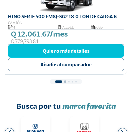
HINO SERIE 500 FM8J-SG2 18.0 TON DE CARGA 6 X
4
CAMIÓN
MT
DIESEL
2026
Q 12,061.67/mes
Q 779,793.84
Quiero más detalles
Añadir al comparador
Busca por tu
marca favorita