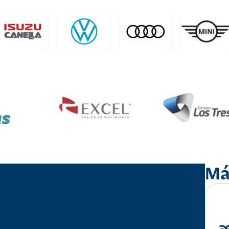
as
Má