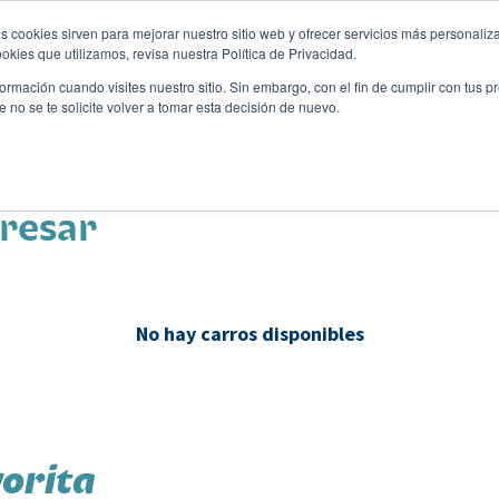
s cookies sirven para mejorar nuestro sitio web y ofrecer servicios más personaliza
kies que utilizamos, revisa nuestra Política de Privacidad.
rmación cuando visites nuestro sitio. Sin embargo, con el fin de cumplir con tus 
no se te solicite volver a tomar esta decisión de nuevo.
Descubre tu auto ideal
ciones
Blog
Eventos
eresar
No hay carros disponibles
orita