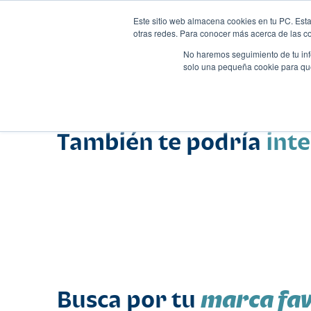
Este sitio web almacena cookies en tu PC. Esta
otras redes. Para conocer más acerca de las coo
No haremos seguimiento de tu info
solo una pequeña cookie para que 
Autos
Comparador
Promo
Nombre
Suv
•
•
También te podría
int
marca fav
Busca por tu