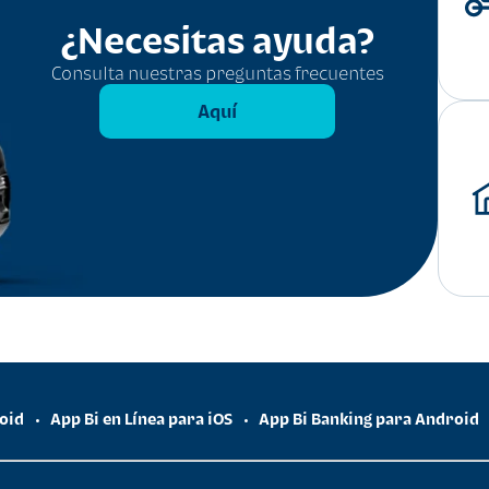
¿Necesitas ayuda?
Consulta nuestras preguntas frecuentes
Aquí
roid
App Bi en Línea para iOS
App Bi Banking para Android
•
•