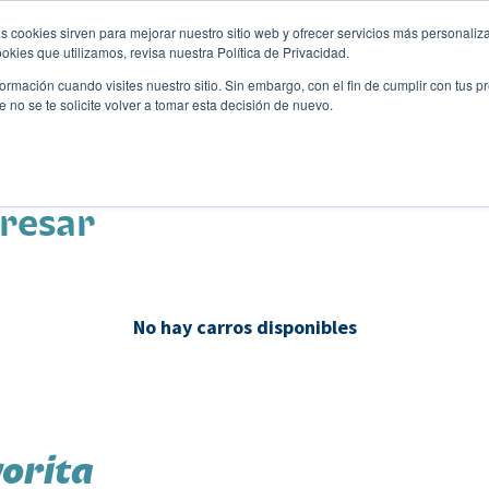
s cookies sirven para mejorar nuestro sitio web y ofrecer servicios más personaliza
kies que utilizamos, revisa nuestra Política de Privacidad.
rmación cuando visites nuestro sitio. Sin embargo, con el fin de cumplir con tus 
no se te solicite volver a tomar esta decisión de nuevo.
Descubre tu auto ideal
ciones
Blog
Eventos
eresar
No hay carros disponibles
orita