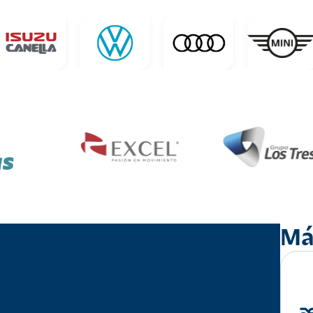
as
Má