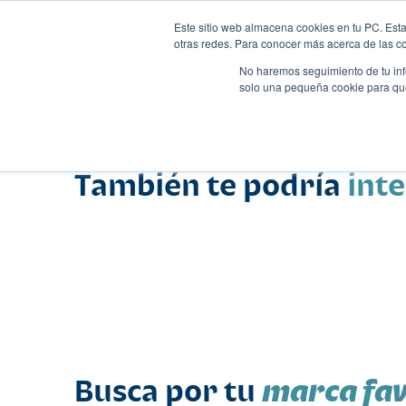
Este sitio web almacena cookies en tu PC. Esta
otras redes. Para conocer más acerca de las coo
No haremos seguimiento de tu info
solo una pequeña cookie para que 
Autos
Comparador
Promo
Nombre
Suv
•
•
También te podría
int
marca fav
Busca por tu