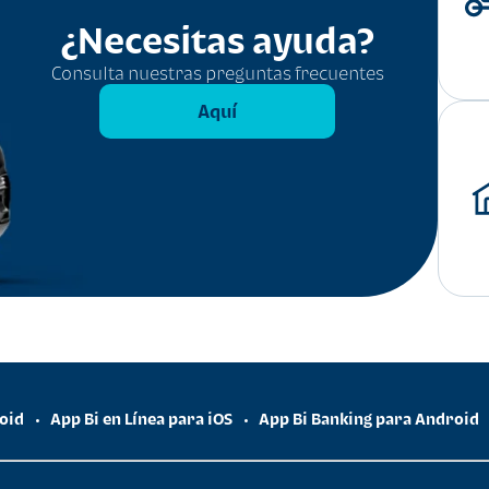
¿Necesitas ayuda?
Consulta nuestras preguntas frecuentes
Aquí
roid
App Bi en Línea para iOS
App Bi Banking para Android
•
•