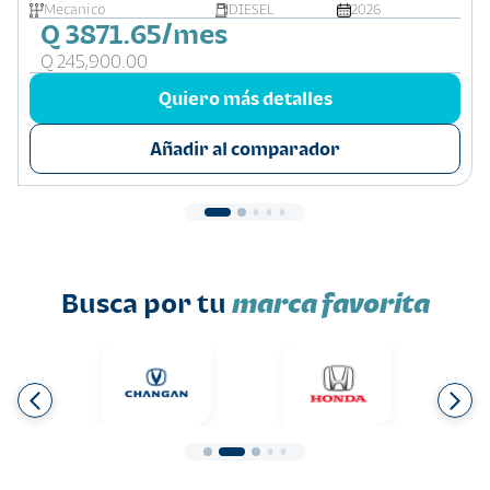
Mecanico
DIESEL
2026
Q 3871.65/mes
Q 245,900.00
Quiero más detalles
Añadir al comparador
Busca por tu
marca favorita