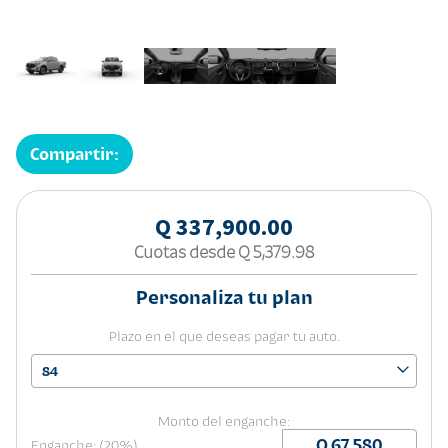
Compartir:
Q 337,900.00
Cuotas desde
Q 5,379.98
Personaliza tu plan
Plazo en el que deseas pagar tu auto.
84
Monto del enganche:
Enganche: (20%)