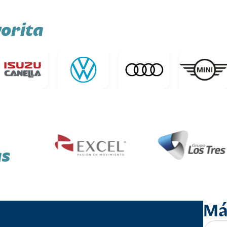
orita
as
Má