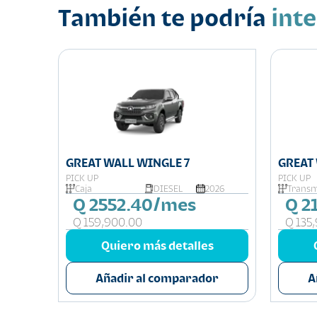
También te podría
int
GREAT WALL WINGLE 7
GREAT
PICK UP
PICK UP
025
Caja
DIESEL
2026
Transm
Q 2552.40/mes
Q 2
Q 159,900.00
Q 135
s
Quiero más detalles
or
Añadir al comparador
A