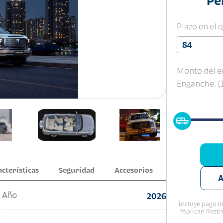
Pe
Plazo en el 
84
Monto del e
Enganche: 
acterísticas
Seguridad
Accesorios
A
Año
2026
Incluye pago de
*Aplican Restr