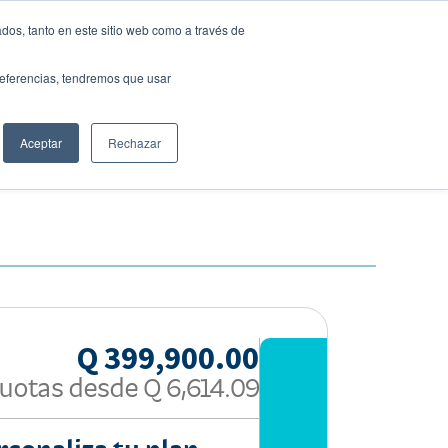
dos, tanto en este sitio web como a través de
preferencias, tendremos que usar
Solicita tu préstamo
O 4X4
Aceptar
Rechazar
Q 399,900.00
uotas desde
Q 6,614.09