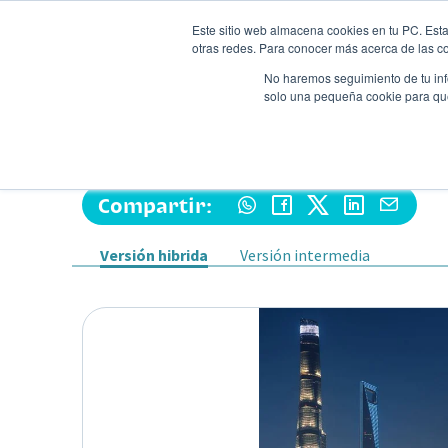
Este sitio web almacena cookies en tu PC. Esta
otras redes. Para conocer más acerca de las coo
No haremos seguimiento de tu info
solo una pequeña cookie para que 
Autos
Comparador
Promo
GREAT WALL TANK 500
Suv
•
2026
•
HIBRIDA
Compartir:
Versión hibrida
Versión intermedia