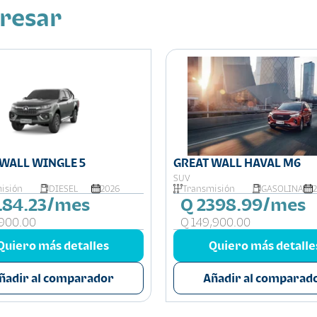
eresar
 WALL WINGLE 5
GREAT WALL HAVAL M6
SUV
isión
DIESEL
2026
Transmisión
GASOLINA
184.23/mes
Q 2398.99/mes
,900.00
Q 149,900.00
Quiero más detalles
Quiero más detalle
ñadir al comparador
Añadir al comparad