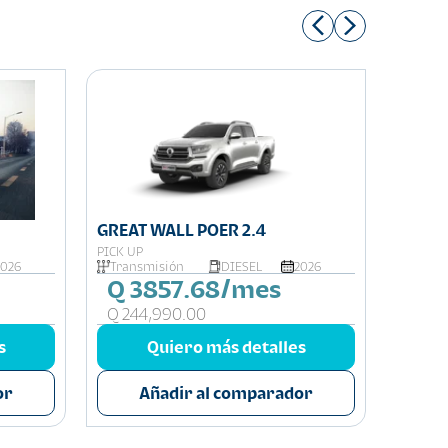
GREAT WALL POER 2.4
GREAT
PICK UP
PICK UP
2026
Transmisión
DIESEL
2026
Trans
Q 3857.68/mes
Q 3
Q 244,990.00
Q 225
s
Quiero más detalles
or
Añadir al comparador
A