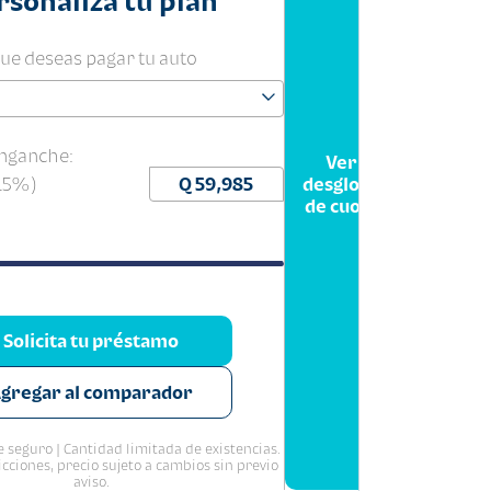
rsonaliza tu plan
que deseas pagar tu auto
nganche:
Ver
(15%)
desglose
de cuota
Solicita tu préstamo
gregar al comparador
 seguro | Cantidad limitada de existencias.
icciones, precio sujeto a cambios sin previo
aviso.