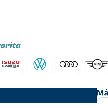
orita
Má