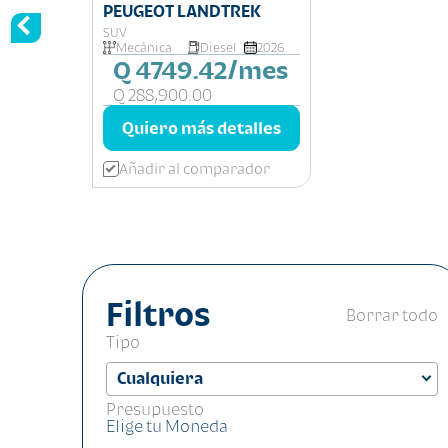
PEUGEOT LANDTREK
SUV
Mecánica
Diesel
2026
Q 4749.42/mes
Q 288,900.00
Quiero más detalles
Añadir al comparador
Filtros
Borrar todo
Tipo
Presupuesto
Elige tu Moneda