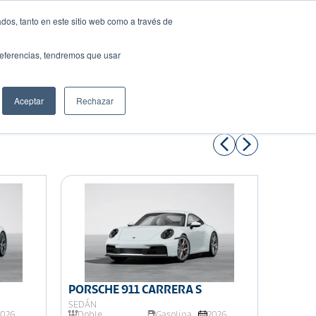
dos, tanto en este sitio web como a través de
preferencias, tendremos que usar
Solicita tu préstamo
Aceptar
Rechazar
Compartir:
PORSCHE 911 CARRERA S
PORSC
SEDÁN
SEDÁN
2026
Doble
Gasolina
2026
Doble