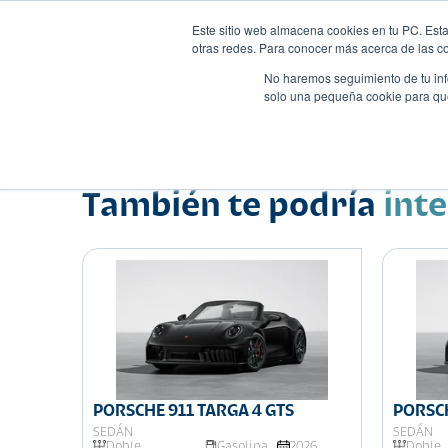
Este sitio web almacena cookies en tu PC. Esta
otras redes. Para conocer más acerca de las coo
No haremos seguimiento de tu info
solo una pequeña cookie para que 
Autos
Comparador
Promo
Nombre
Sedán
•
•
También te podría
int
C
026
PORSCHE 911 TARGA 4 GTS
PORSCH
SEDÁN
SEDÁN
Doble
Gasolina
2026
Doble