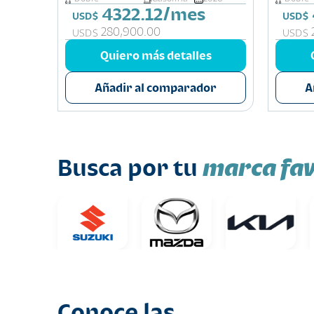
4322.12/mes
USD$
USD$
s
280,900.00
USD$
USD$
or
Quiero más detalles
Añadir al comparador
A
marca fav
Busca por tu
Conoce las