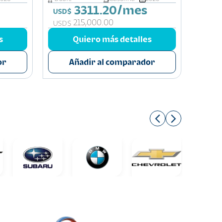
3311.20/mes
USD$
USD$
215,000.00
USD$
USD$
s
Quiero más detalles
or
Añadir al comparador
A