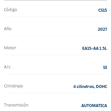
Código
CS15
Año
2027
Motor
EA15-AA 1.5L
A/c
SI
Cilindraje
4 cilindros, DOHC
Transmisión
AUTOMATICA