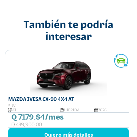
También te podría
interesar
MAZDA IVESA CX-90 4X4 AT
SUV
AT
HIBRIDA
2026
Q 7179.84/mes
Q 439,900.00
Quiero más detalles