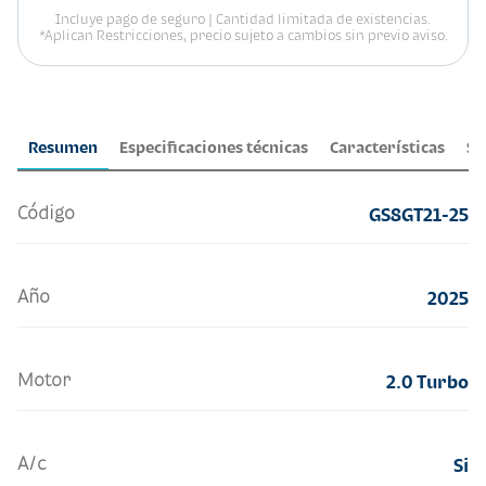
Incluye pago de seguro | Cantidad limitada de existencias.
*Aplican Restricciones, precio sujeto a cambios sin previo aviso.
Resumen
Especificaciones técnicas
Características
Se
Código
GS8GT21-25
Año
2025
Motor
2.0 Turbo
A/c
Si