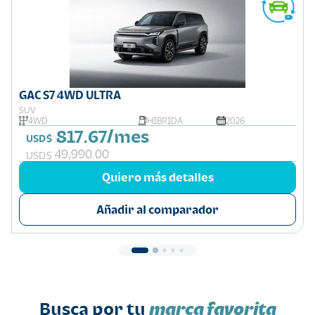
GAC S7 4WD ULTRA
SUV
4WD
HIBRIDA
2026
817.67/mes
USD$
49,990.00
USD$
Quiero más detalles
Añadir al comparador
Busca por tu
marca favorita