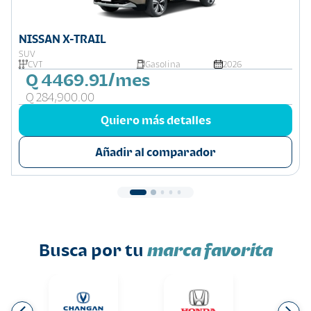
NISSAN X-TRAIL
SUV
CVT
Gasolina
2026
Q 4469.91/mes
Q 284,900.00
Quiero más detalles
Añadir al comparador
Busca por tu
marca favorita