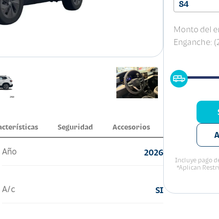
84
Monto del e
Enganche: 
acterísticas
Seguridad
Accesorios
A
Año
2026
Incluye pago de
*Aplican Restr
A/c
SI