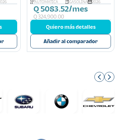
2026
AUTOMÁTICA
GASOLINA
2026
AUTOM
Q 5083.52/mes
Q 3
Q 324,900.00
Q 214
s
Quiero más detalles
or
Añadir al comparador
A