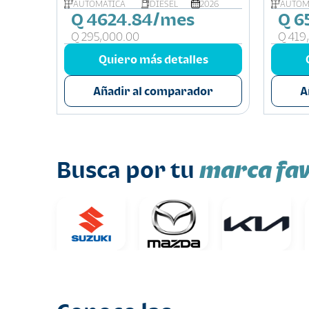
026
AUTOMÁTICA
DIESEL
2026
AUTOM
Q 4624.84/mes
Q 6
Q 295,000.00
Q 419
s
Quiero más detalles
or
Añadir al comparador
A
marca fav
Busca por tu