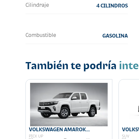
Cilindraje
4 CILINDROS
Combustible
GASOLINA
También te podría
int
LINE
VOLKSWAGEN AMAROK
VOLKS
COMFORTLINE
PICK UP
SUV