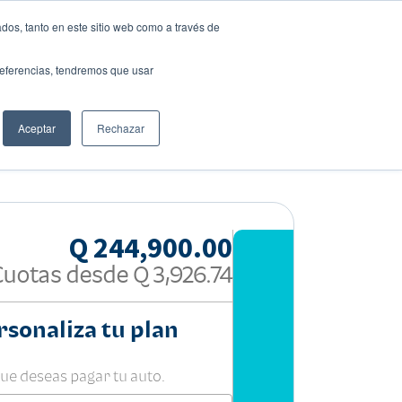
dos, tanto en este sitio web como a través de
preferencias, tendremos que usar
Solicita tu préstamo
Aceptar
Rechazar
Compartir:
Q 244,900.00
Cuotas desde
Q 3,926.74
rsonaliza tu plan
que deseas pagar tu auto.