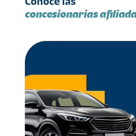
Conoce las
concesionarias afiliad