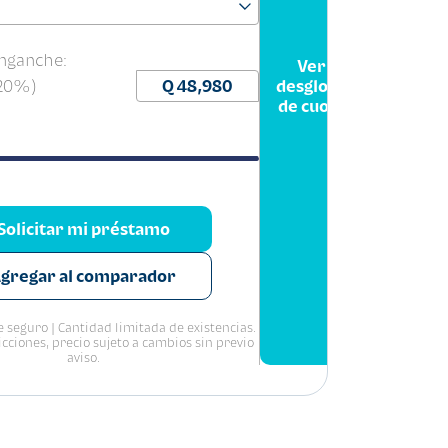
nganche:
Ver
(20%)
desglose
de cuota
Solicitar mi préstamo
gregar al comparador
 seguro | Cantidad limitada de existencias.
icciones, precio sujeto a cambios sin previo
aviso.