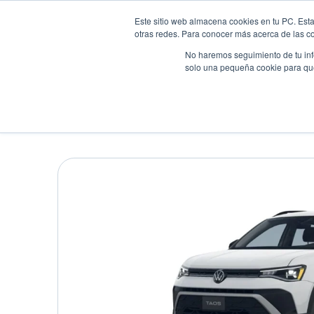
Este sitio web almacena cookies en tu PC. Esta
otras redes. Para conocer más acerca de las coo
No haremos seguimiento de tu info
solo una pequeña cookie para que 
Autos
Comparador
Promo
VOLKSWAGEN TAOS TR
Suv
•
2026
•
GASOLINA