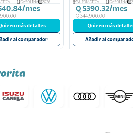
ÁTICA
GASOLINA
2026
AUTOMÁTICA
GASOLINA
540.84/mes
Q 5390.32/mes
,900.00
Q 344,900.00
Quiero más detalles
Quiero más detalle
ñadir al comparador
Añadir al comparad
orita