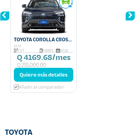
TOYOTA COROLLA CROSS
HYBRID
SUV
CVT
HIBRIDA
2026
Q 4169.68/mes
Q 255,000.00
Quiero más detalles
Añadir al comparador
TOYOTA