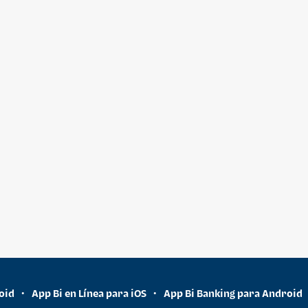
oid
App Bi en Línea para iOS
App Bi Banking para Android
•
•