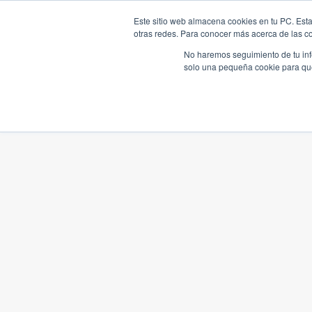
Este sitio web almacena cookies en tu PC. Esta
otras redes. Para conocer más acerca de las coo
No haremos seguimiento de tu info
solo una pequeña cookie para que 