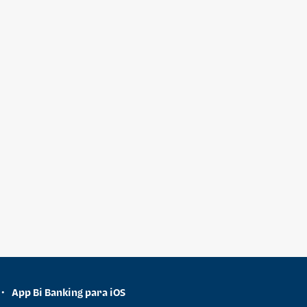
App Bi Banking para iOS
•