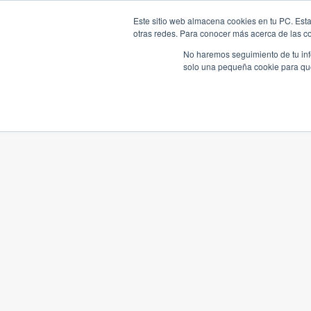
Este sitio web almacena cookies en tu PC. Esta
otras redes. Para conocer más acerca de las coo
No haremos seguimiento de tu info
solo una pequeña cookie para que 