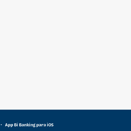
App Bi Banking para iOS
•