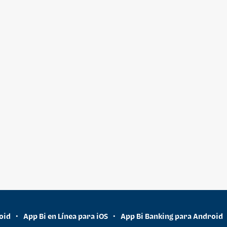
oid
App Bi en Línea para iOS
App Bi Banking para Android
•
•