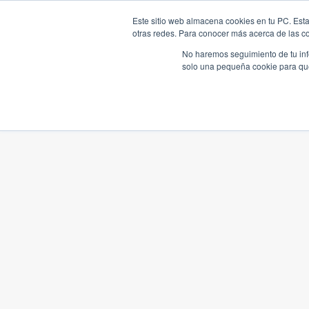
Este sitio web almacena cookies en tu PC. Esta
otras redes. Para conocer más acerca de las coo
No haremos seguimiento de tu info
solo una pequeña cookie para que 