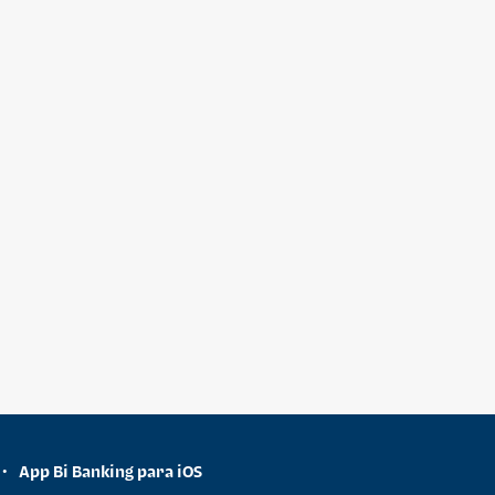
App Bi Banking para iOS
•