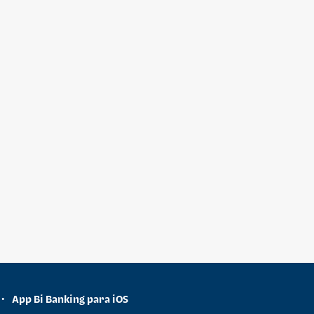
App Bi Banking para iOS
•