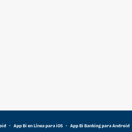
oid
App Bi en Línea para iOS
App Bi Banking para Android
•
•