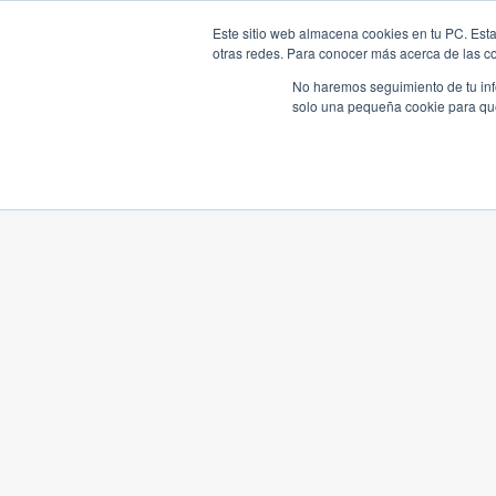
Este sitio web almacena cookies en tu PC. Esta
otras redes. Para conocer más acerca de las coo
No haremos seguimiento de tu info
solo una pequeña cookie para que 