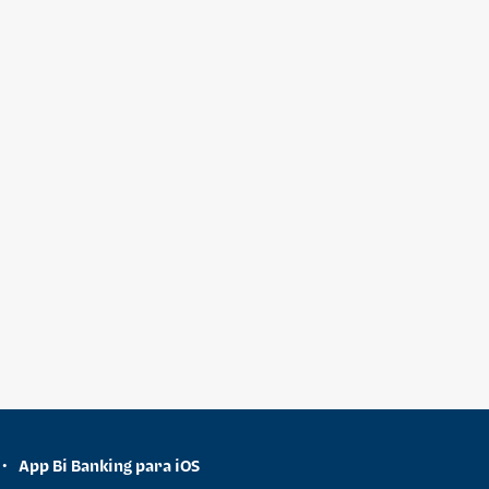
App Bi Banking para iOS
•