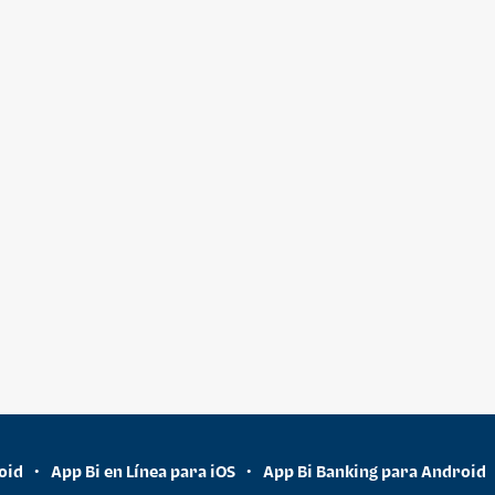
oid
App Bi en Línea para iOS
App Bi Banking para Android
•
•