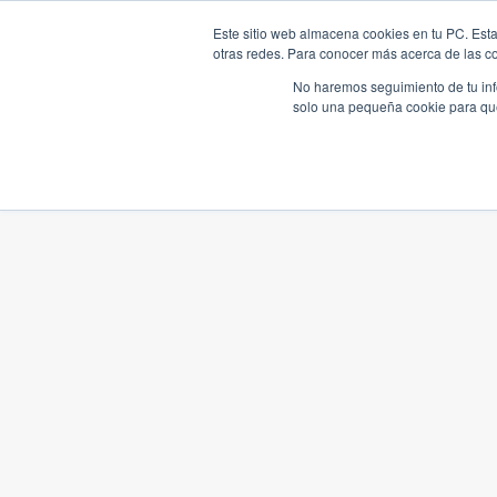
Este sitio web almacena cookies en tu PC. Esta
otras redes. Para conocer más acerca de las coo
No haremos seguimiento de tu info
solo una pequeña cookie para que 