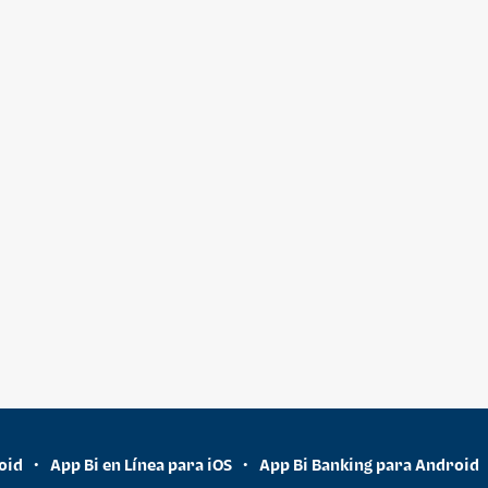
oid
App Bi en Línea para iOS
App Bi Banking para Android
•
•