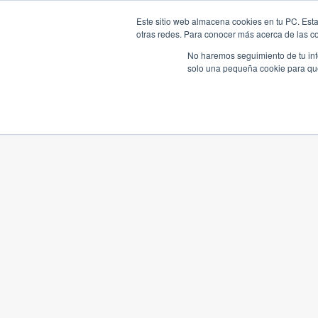
Este sitio web almacena cookies en tu PC. Esta
otras redes. Para conocer más acerca de las coo
No haremos seguimiento de tu info
solo una pequeña cookie para que 