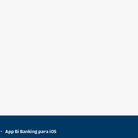
App Bi Banking para iOS
•