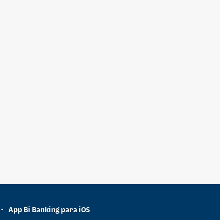
App Bi Banking para iOS
•