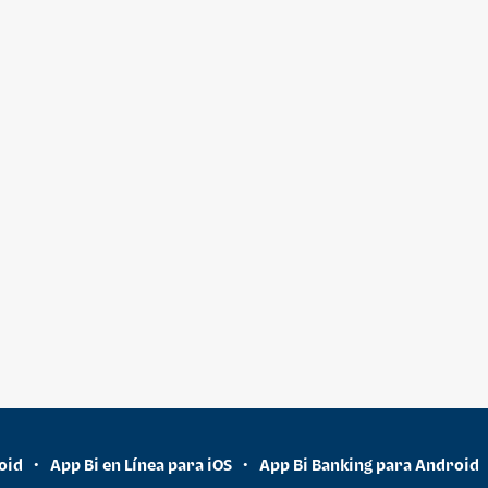
oid
App Bi en Línea para iOS
App Bi Banking para Android
•
•