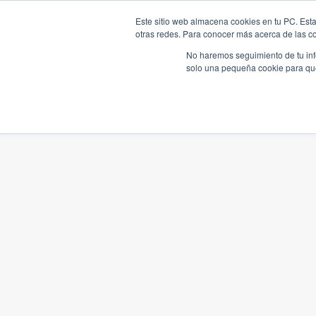
Este sitio web almacena cookies en tu PC. Esta
otras redes. Para conocer más acerca de las coo
No haremos seguimiento de tu info
solo una pequeña cookie para que 