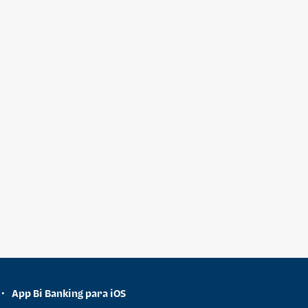
App Bi Banking para iOS
•