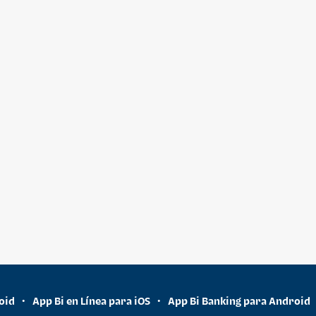
oid
App Bi en Línea para iOS
App Bi Banking para Android
•
•