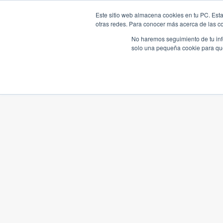
Este sitio web almacena cookies en tu PC. Esta
otras redes. Para conocer más acerca de las coo
No haremos seguimiento de tu info
solo una pequeña cookie para que 