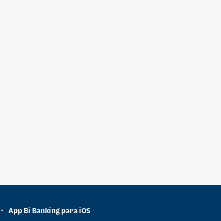
App Bi Banking para iOS
•