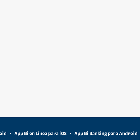
oid
App Bi en Línea para iOS
App Bi Banking para Android
•
•