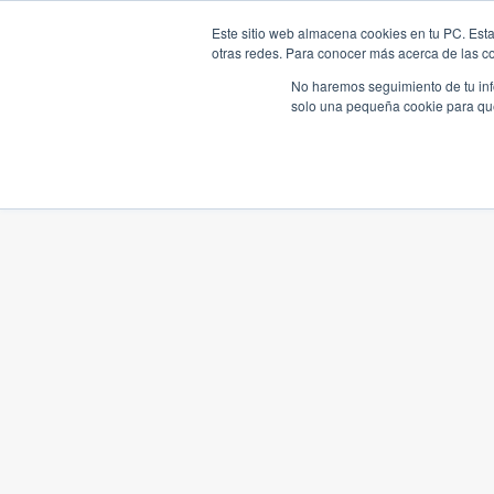
Este sitio web almacena cookies en tu PC. Esta
otras redes. Para conocer más acerca de las coo
No haremos seguimiento de tu info
solo una pequeña cookie para que 