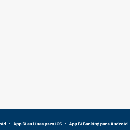
oid
App Bi en Línea para iOS
App Bi Banking para Android
•
•