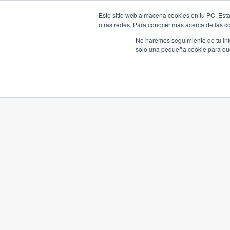
Este sitio web almacena cookies en tu PC. Esta
otras redes. Para conocer más acerca de las coo
No haremos seguimiento de tu info
solo una pequeña cookie para que 