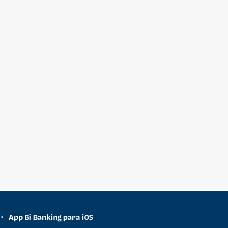
App Bi Banking para iOS
•