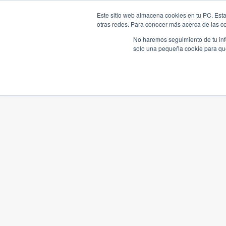
Este sitio web almacena cookies en tu PC. Esta
otras redes. Para conocer más acerca de las coo
No haremos seguimiento de tu info
solo una pequeña cookie para que 