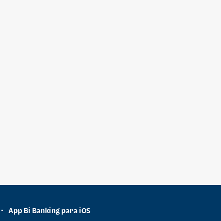
App Bi Banking para iOS
•