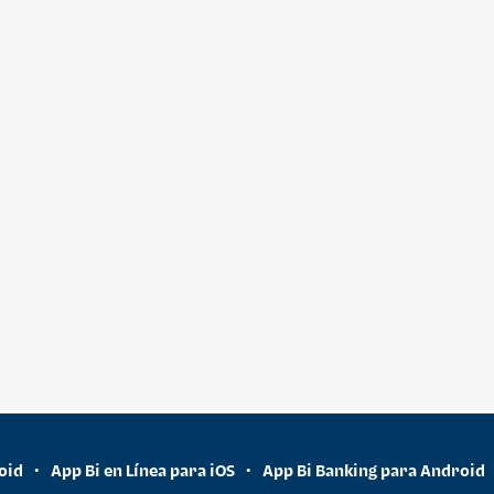
oid
App Bi en Línea para iOS
App Bi Banking para Android
•
•