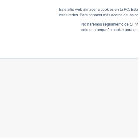
Este sitio web almacena cookies en tu PC. Esta
otras redes. Para conocer más acerca de las coo
No haremos seguimiento de tu info
solo una pequeña cookie para que 