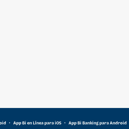
oid
App Bi en Línea para iOS
App Bi Banking para Android
•
•