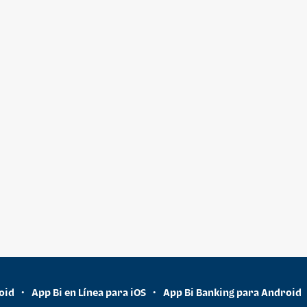
oid
App Bi en Línea para iOS
App Bi Banking para Android
•
•