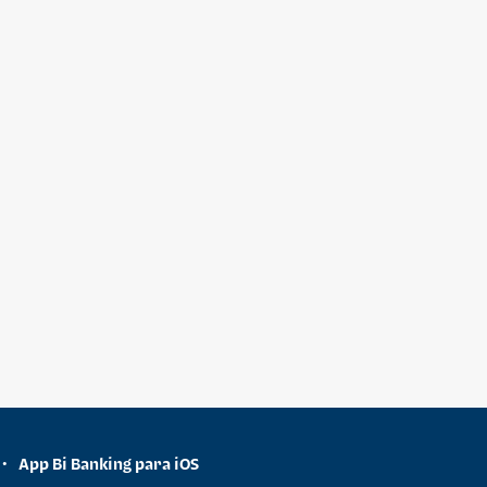
App Bi Banking para iOS
•