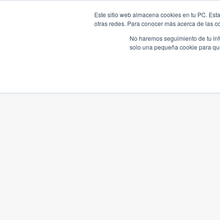
Este sitio web almacena cookies en tu PC. Esta
otras redes. Para conocer más acerca de las coo
No haremos seguimiento de tu info
solo una pequeña cookie para que 