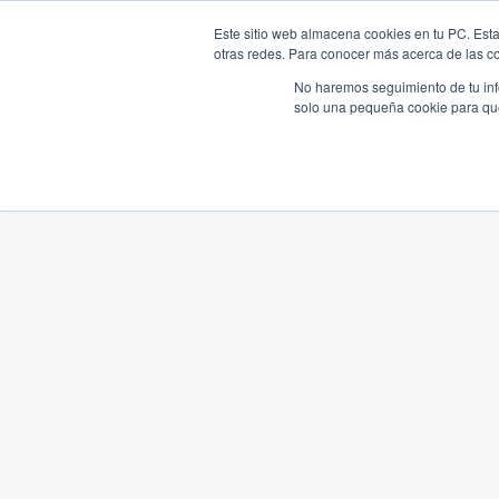
Este sitio web almacena cookies en tu PC. Esta
otras redes. Para conocer más acerca de las coo
No haremos seguimiento de tu info
solo una pequeña cookie para que 