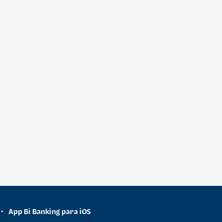
App Bi Banking para iOS
•