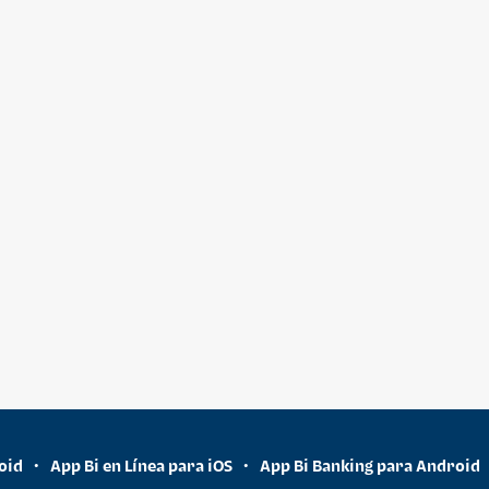
oid
App Bi en Línea para iOS
App Bi Banking para Android
•
•