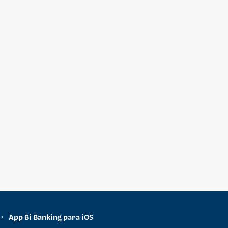
App Bi Banking para iOS
•