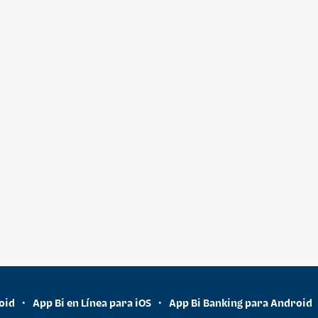
oid
App Bi en Línea para iOS
App Bi Banking para Android
•
•