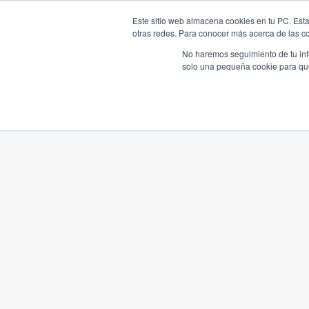
Este sitio web almacena cookies en tu PC. Esta
otras redes. Para conocer más acerca de las coo
No haremos seguimiento de tu info
solo una pequeña cookie para que 